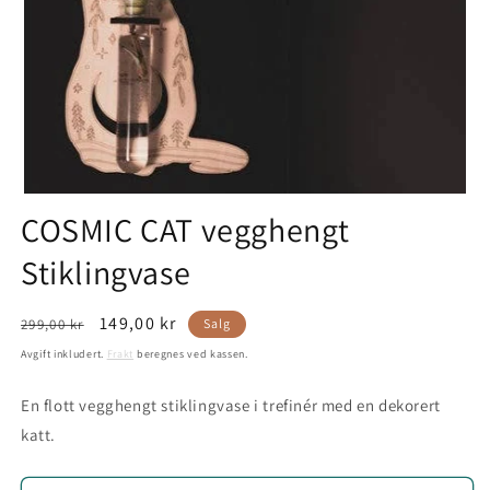
COSMIC CAT vegghengt
Stiklingvase
Vanlig
Salgspris
149,00 kr
299,00 kr
Salg
pris
Avgift inkludert.
Frakt
beregnes ved kassen.
En flott vegghengt stiklingvase i trefinér med en dekorert
katt.