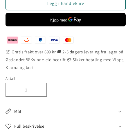
Legg i handlekurv
📦 Gratis frakt over 699 kr 🚚 2-5 dagers levering fra lager på
Østlandet 💚Kvinne-eid bedrift 💳 Sikker betaling med Vipps,
Klarna og kort
Antall
Senk
Øk
antallet
antallet
for
for
COSMIC
COSMIC
Mål
CAT
CAT
vegghengt
vegghengt
Full beskrivelse
Stiklingvase
Stiklingvase