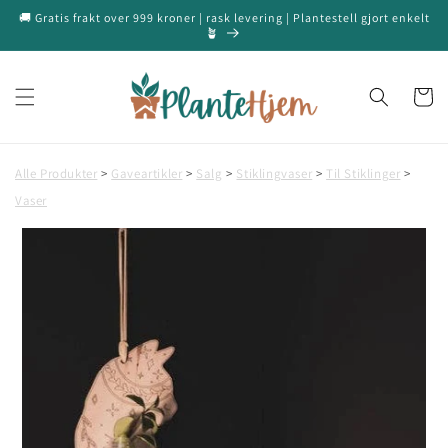
Gå videre
🚚 Gratis frakt over 999 kroner | rask levering | Plantestell gjort enkelt
til
🪴
innholdet
Handleku
Alle Produkter
>
Gaveartikler
>
Salg
>
Stiklingvaser
>
Til Stiklinger
>
Vaser