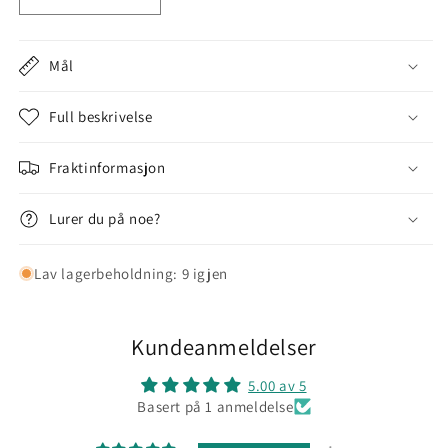
antallet
antallet
for
for
Plantering
Plantering
Mål
til
til
vegg
vegg
Full beskrivelse
Fraktinformasjon
Lurer du på noe?
Lav lagerbeholdning: 9 igjen
Kundeanmeldelser
5.00 av 5
Basert på 1 anmeldelse