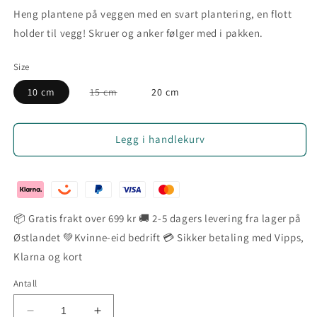
Heng plantene på veggen med en svart plantering, en flott
holder til vegg! Skruer og anker følger med i pakken.
Size
Varianten
10 cm
15 cm
20 cm
er
utsolgt
eller
utilgjengelig
Legg i handlekurv
📦 Gratis frakt over 699 kr 🚚 2-5 dagers levering fra lager på
Østlandet 💚Kvinne-eid bedrift 💳 Sikker betaling med Vipps,
Klarna og kort
Antall
Senk
Øk