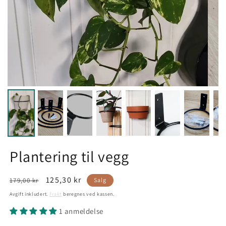
Plantering til vegg
Vanlig
Salgspris
125,30 kr
179,00 kr
Salg
pris
Avgift inkludert.
Frakt
beregnes ved kassen.
1 anmeldelse