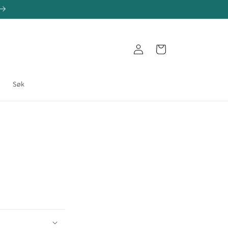
Logg
Handlekurv
inn
e
Søk