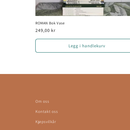
n
h
ROMAN Bok Vase
o
Vanlig
249,00 kr
l
pris
d
Legg i handlekurv
Om oss
Kontakt oss
Kjøpsvilkår