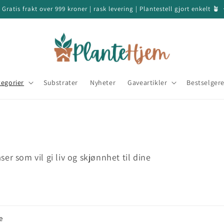
 Gratis frakt over 999 kroner | rask levering | Plantestell gjort enkelt 🪴
tegorier
Substrater
Nyheter
Gaveartikler
Bestselger
r som vil gi liv og skjønnhet til dine
e