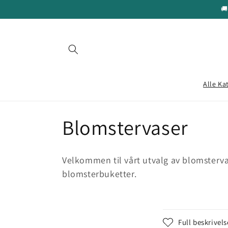
Gå videre
🚚
til
innholdet
Alle Ka
S
Blomstervaser
a
Velkommen til vårt utvalg av blomstervase
m
blomsterbuketter.
l
S
Full beskrivels