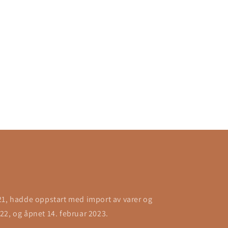
21, hadde oppstart med import av varer og
22, og åpnet 14. februar 2023.