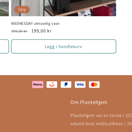
Salg
WEDNESDAY uknuselig vase
Vanlig
Salgspris
199,00 kr
399,00 kr
pris
Legg i handlekurv
Om Plantehjem
Plantehjem var en tanke i 20
arbeid med nettbutikken i 20