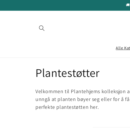
Gå videre
🚚
til
innholdet
Alle Ka
S
Plantestøtter
a
Velkommen til Plantehjems kolleksjon av
m
unngå at planten bøyer seg eller for å f
perfekte plantestøtten her.
l