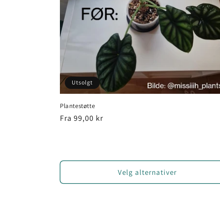
Utsolgt
Plantestøtte
Vanlig
Fra 99,00 kr
pris
Velg alternativer