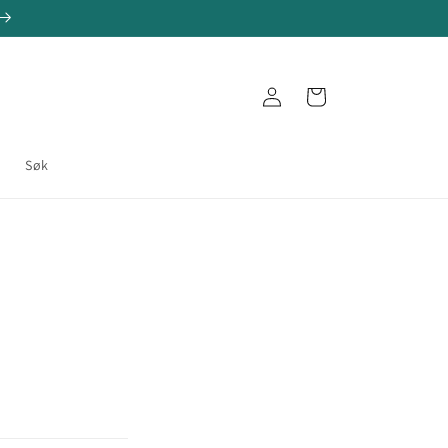
Logg
Handlekurv
inn
e
Søk