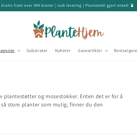
 Gratis frakt over 999 kroner | rask levering | Plantestell gjort enkelt 🪴
tegorier
Substrater
Nyheter
Gaveartikler
Bestselger
 plantestøtter og mosestokker. Enten det er for å
å så store planter som mulig, finner du den