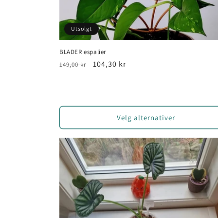
n
n
Utsolgt
h
BLADER espalier
o
Vanlig
Salgspris
104,30 kr
149,00 kr
l
pris
d
Velg alternativer