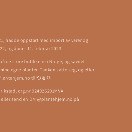
21, hadde oppstart med import av varer og
22, og åpnet 14. februar 2023.
 på de store butikkene i Norge, og savnet
l mine egne planter. Tanken satte seg, og etter
 Plantehjem.no til 💞🪴🌻
drikstad, org.nr 924926201MVA.
 eller send en DM @plantehjem.no på