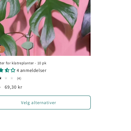
g
er for klatreplanter - 10 pk
4 anmeldelser
4
(4)
totale
g
Salgspris
69,30 kr
r
omtaler
Velg alternativer