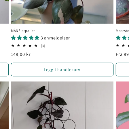
MÅNE espalier
Mosest
3 anmeldelser
3
(3)
totale
Vanlig
149,00 kr
Vanli
Fra 99
omtaler
pris
pris
Legg i handlekurv