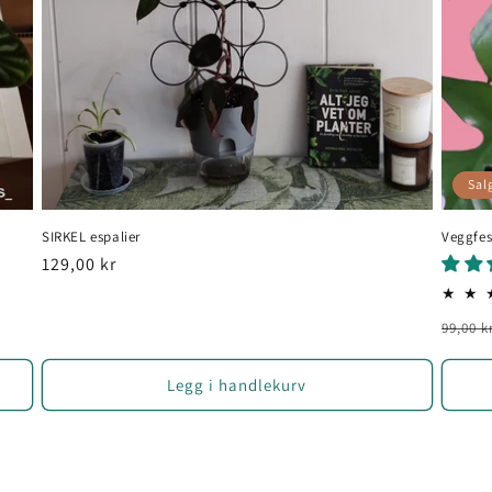
Sal
SIRKEL espalier
Veggfest
Vanlig
129,00 kr
pris
Vanli
99,00 k
pris
Legg i handlekurv