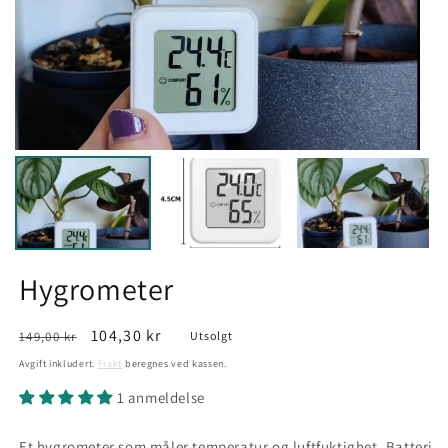
Hygrometer
Vanlig
Salgspris
104,30 kr
149,00 kr
Utsolgt
pris
Avgift inkludert.
Frakt
beregnes ved kassen.
1 anmeldelse
Et hygrometer som måler temperatur og luftfuktighet. Batteri