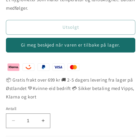
medfølger.
Utsolgt
Gi meg beskjed når varen er tilbake på lager.
📦 Gratis frakt over 699 kr 🚚 2-5 dagers levering fra lager på
Østlandet 💚Kvinne-eid bedrift 💳 Sikker betaling med Vipps,
Klarna og kort
Antall
Senk
Øk
antallet
antallet
for
for