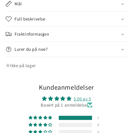
Hygrometer
Hygrometer
Mål
Full beskrivelse
Fraktinformasjon
Lurer du på noe?
Ikke på lager
Kundeanmeldelser
5.00 av 5
Basert på 1 anmeldelse
1
0
0