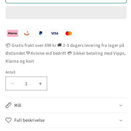
📦 Gratis frakt over 699 kr 🚚 2-5 dagers levering fra lager på
Østlandet 💚Kvinne-eid bedrift 💳 Sikker betaling med Vipps,
Klarna og kort
Antall
Senk
Øk
antallet
antallet
for
for
Cheaper
Cheaper
Mål
Than
Than
Therapy
Therapy
Full beskrivelse
-
-
Morsomt
Morsomt