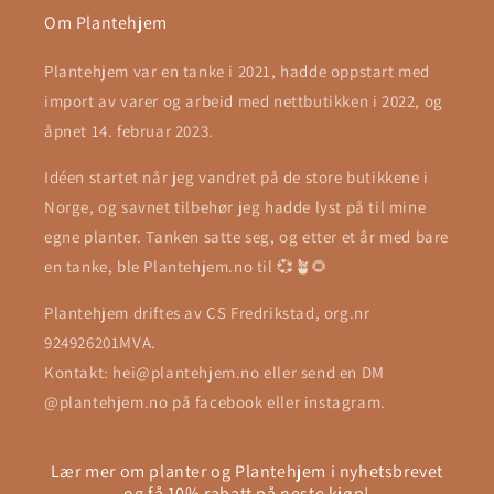
Om Plantehjem
Plantehjem var en tanke i 2021, hadde oppstart med
import av varer og arbeid med nettbutikken i 2022, og
åpnet 14. februar 2023.
Idéen startet når jeg vandret på de store butikkene i
Norge, og savnet tilbehør jeg hadde lyst på til mine
egne planter. Tanken satte seg, og etter et år med bare
en tanke, ble Plantehjem.no til 💞🪴🌻
Plantehjem driftes av CS Fredrikstad, org.nr
924926201MVA.
Kontakt: hei@plantehjem.no eller send en DM
@plantehjem.no på facebook eller instagram.
Lær mer om planter og Plantehjem i nyhetsbrevet
og få 10% rabatt på neste kjøp!