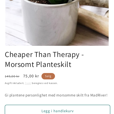
Cheaper Than Therapy -
Morsomt Planteskilt
Vanlig
Salgspris
75,00 kr
149,00 kr
Salg
pris
Avgift inkludert.
Frakt
beregnes ved kassen.
Gi plantene personlighet med morsomme skilt fra MadRiver!
Legg i handlekurv