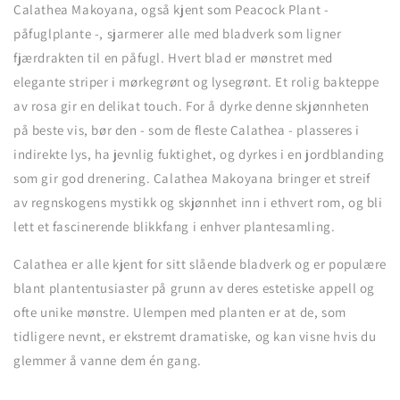
Calathea Makoyana, også kjent som Peacock Plant -
påfuglplante -, sjarmerer alle med bladverk som ligner
fjærdrakten til en påfugl. Hvert blad er mønstret med
elegante striper i mørkegrønt og lysegrønt. Et rolig bakteppe
av rosa gir en delikat touch. For å dyrke denne skjønnheten
på beste vis, bør den - som de fleste Calathea - plasseres i
indirekte lys, ha jevnlig fuktighet, og dyrkes i en jordblanding
som gir god drenering. Calathea Makoyana bringer et streif
av regnskogens mystikk og skjønnhet inn i ethvert rom, og bli
lett et fascinerende blikkfang i enhver plantesamling.
Calathea er alle kjent for sitt slående bladverk og er populære
blant plantentusiaster på grunn av deres estetiske appell og
ofte unike mønstre. Ulempen med planten er at de, som
tidligere nevnt, er ekstremt dramatiske, og kan visne hvis du
glemmer å vanne dem én gang.