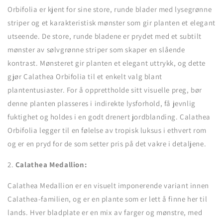
Orbifolia er kjent for sine store, runde blader med lysegrønne
striper og et karakteristisk mønster som gir planten et elegant
utseende.
De store, runde bladene er prydet med et subtilt
mønster av sølvgrønne striper som skaper en slående
kontrast. Mønsteret gir planten et elegant uttrykk, og dette
gjør Calathea Orbifolia til et enkelt valg blant
plantentusiaster. For å opprettholde sitt visuelle preg, bør
denne planten plasseres i indirekte lysforhold, få jevnlig
fuktighet og holdes i en godt drenert jordblanding. Calathea
Orbifolia legger til en følelse av tropisk luksus i ethvert rom
og er en pryd for de som setter pris på det vakre i detaljene.
2.
Calathea Medallion:
Calathea Medallion er en visuelt imponerende variant innen
Calathea-familien, og er en plante som er lett å finne her til
lands. Hver bladplate er en mix av farger og mønstre, med