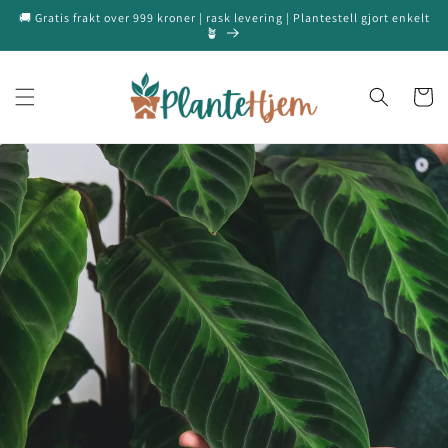
Gå videre
🚚 Gratis frakt over 999 kroner | rask levering | Plantestell gjort enkelt
til
🪴
innholdet
Handleku