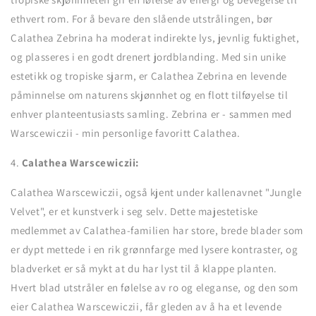
ethvert rom. For å bevare den slående utstrålingen, bør
Calathea Zebrina ha moderat indirekte lys, jevnlig fuktighet,
og plasseres i en godt drenert jordblanding. Med sin unike
estetikk og tropiske sjarm, er Calathea Zebrina en levende
påminnelse om naturens skjønnhet og en flott tilføyelse til
enhver planteentusiasts samling.
Zebrina er - sammen med
Warscewiczii - min personlige favoritt Calathea.
4.
Calathea Warscewiczii:
Calathea Warscewiczii, også kjent under kallenavnet "Jungle
Velvet", er et kunstverk i seg selv. Dette majestetiske
medlemmet av Calathea-familien har store, brede blader som
er dypt mettede i en rik grønnfarge med lysere kontraster, og
bladverket er så mykt at du har lyst til å klappe planten.
Hvert blad utstråler en følelse av ro og eleganse, og den som
eier Calathea Warscewiczii, får gleden av å ha et levende