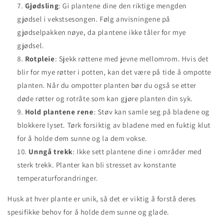
Gjødsling
: Gi plantene dine den riktige mengden
gjødsel i vekstsesongen. Følg anvisningene på
gjødselpakken nøye, da plantene ikke tåler for mye
gjødsel.
Rotpleie
: Sjekk røttene med jevne mellomrom. Hvis det
blir for mye røtter i potten, kan det være på tide å ompotte
planten. Når du ompotter planten bør du også se etter
døde røtter og rotråte som kan gjøre planten din syk.
Hold plantene rene
: Støv kan samle seg på bladene og
blokkere lyset. Tørk forsiktig av bladene med en fuktig klut
for å holde dem sunne og la dem vokse.
Unngå trekk
: Ikke sett plantene dine i områder med
sterk trekk. Planter kan bli stresset av konstante
temperaturforandringer.
Husk at hver plante er unik, så det er viktig å forstå deres
spesifikke behov for å holde dem sunne og glade.