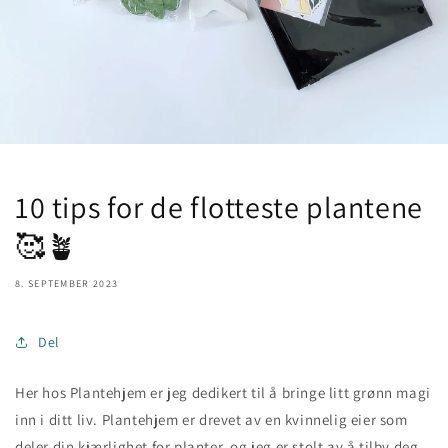
10 tips for de flotteste plantene
🥰🪴
8. SEPTEMBER 2023
Del
Her hos Plantehjem er jeg dedikert til å bringe litt grønn magi
inn i ditt liv. Plantehjem er drevet av en kvinnelig eier som
deler din kjærlighet for planter, og jeg er stolt av å tilby deg