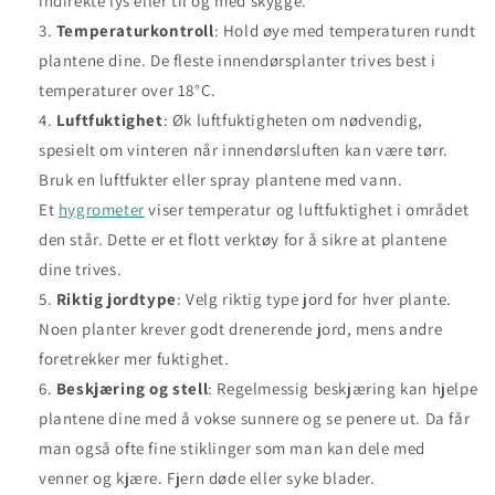
indirekte lys eller til og med skygge.
Temperaturkontroll
: Hold øye med temperaturen rundt
plantene dine. De fleste innendørsplanter trives best i
temperaturer over 18°C.
Luftfuktighet
: Øk luftfuktigheten om nødvendig,
spesielt om vinteren når innendørsluften kan være tørr.
Bruk en luftfukter eller spray plantene med vann.
Et
hygrometer
viser temperatur og luftfuktighet i området
den står. Dette er et flott verktøy for å sikre at plantene
dine trives.
Riktig jordtype
: Velg riktig type jord for hver plante.
Noen planter krever godt drenerende jord, mens andre
foretrekker mer fuktighet.
Beskjæring og stell
: Regelmessig beskjæring kan hjelpe
plantene dine med å vokse sunnere og se penere ut. Da får
man også ofte fine stiklinger som man kan dele med
venner og kjære. Fjern døde eller syke blader.