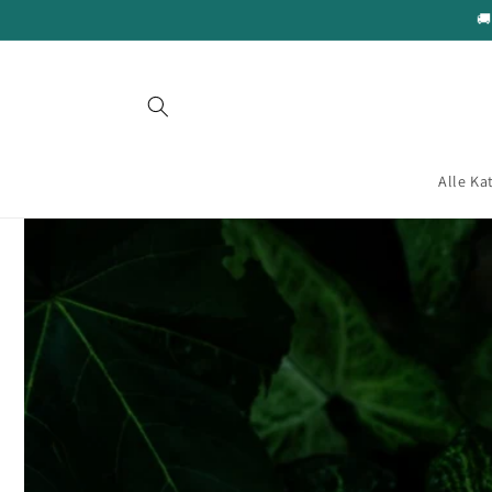
Gå videre
🚚
til
innholdet
Alle Ka