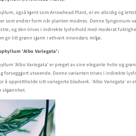
lum, også kjent som Arrowhead Plant, er en allsidig og letts
der som endrer form når planten modnes. Denne Syngonium-v
stre, og den trives i indirekte lysforhold med moderat fuktighe
 gir litt grønn sjarm i ethvert innendørs miljø.
phyllum 'Albo Variegata':
lum 'Albo Variegata' er preget av sine elegante hvite og grøn
og forseggjort utseende. Denne varianten trives i indirekte lys
for å opprettholde sitt variegerte bladverk. 'Albo Variegata' er e
e skjønnhet.