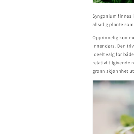
Syngonium finnes i f
allsidig plante som
Opprinnelig kommer
innendørs. Den triv
ideelt valg for båd
relativt tilgivende 
grønn skjønnhet ut