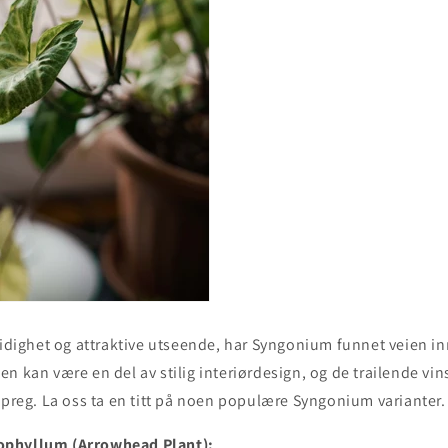
sidighet og attraktive utseende, har Syngonium funnet veien i
n kan være en del av stilig interiørdesign, og de trailende vin
 preg. La oss ta en titt på noen populære Syngonium varianter.
ophyllum (Arrowhead Plant):