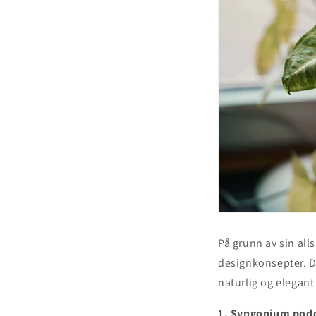
På grunn av sin all
designkonsepter. De
naturlig og elegant
1. Syngonium pod