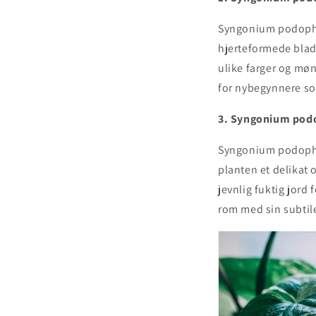
Syngonium podophyl
hjerteformede bla
ulike farger og møn
for nybegynnere som
3. Syngonium podo
Syngonium podophyl
planten et delikat 
jevnlig fuktig jord 
rom med sin subtil