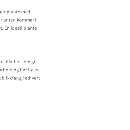
telt plante med
arianten kommer i
t. En ideell plante
ne blader, som gir
forhold og bør ha en
t blikkfang i ethvert