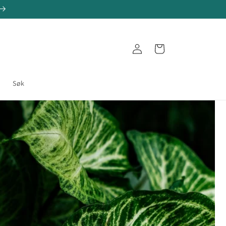
Logg
Handlekurv
inn
e
Søk