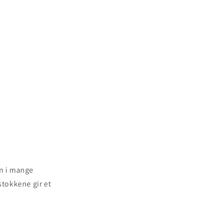
nn i mange
stokkene gir et