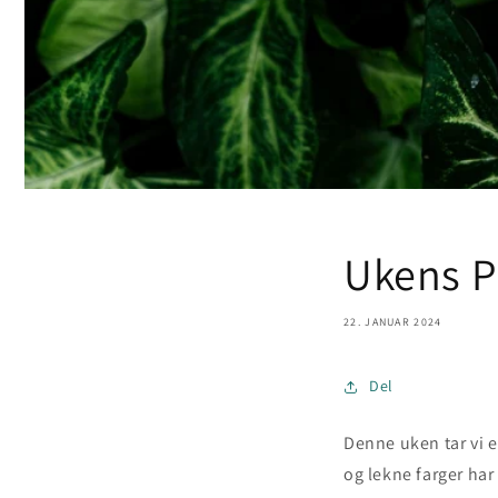
Ukens P
22. JANUAR 2024
Del
Denne uken tar vi e
og lekne farger ha