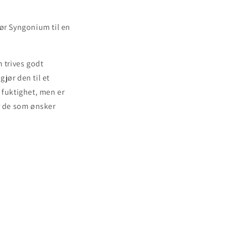
gjør Syngonium til en
 trives godt
jør den til et
 fuktighet, men er
or de som ønsker