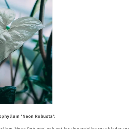
ophyllum 'Neon Robusta':
lum 'Neon Robusta' er kjent for sine tydelige rosa blader so