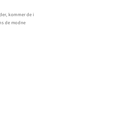
ader, kommer de i
mens de modne