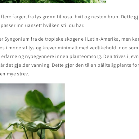
lere farger, fra lys grønn til rosa, hvit og nesten brun. Dette 
 passer inn uansett hvilken stil du har.
 Syngonium fra de tropiske skogene i Latin-Amerika, men kan
es i moderat lys og krever minimalt med vedlikehold, noe som g
e erfarne og nybegynnere innen planteomsorg. Den trives i jevn
når det gjelder vanning. Dette gjør den til en pålitelig plante f
en mye strev.