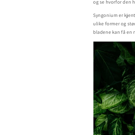
og se hvorfor den ha
Syngonium er kjent 
ulike former og stø
bladene kan få en m